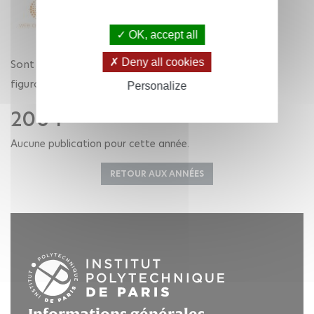
2022
|
2021
|
2020
|
2019
OK, accept all
Deny all cookies
Sont listées ci-dessous, par année, les publications
figurant dans l'archive ouverte HAL.
Personalize
2004
Aucune publication pour cette année.
RETOUR AUX ANNÉES